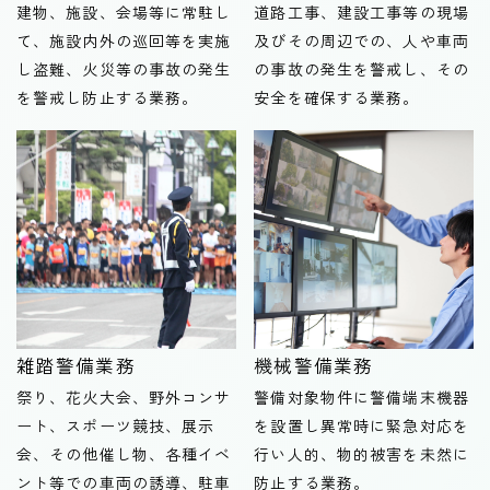
建物、施設、会場等に常駐し
道路工事、建設工事等の現場
て、施設内外の巡回等を実施
及びその周辺での、人や車両
し盗難、火災等の事故の発生
の事故の発生を警戒し、その
を警戒し防止する業務。
安全を確保する業務。
雑踏警備業務
機械警備業務
祭り、花火大会、野外コンサ
警備対象物件に警備端末機器
ート、スポーツ競技、展示
を設置し異常時に緊急対応を
会、その他催し物、各種イベ
行い人的、物的被害を未然に
ント等での車両の誘導、駐車
防止する業務。